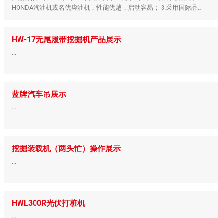
HONDA汽油机或名优柴油机，性能优越，启动容易； 3.采用国际品牌
液压传动进口单元，无级变速，前后行走，液压转向； 4.发动 ...
HW-17无尾履带挖掘机产品展示
...
蓝牌汽车吊展示
...
挖掘装载机（两头忙）操作展示
...
HWL300R光伏打桩机
...