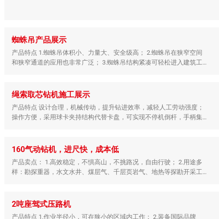
蜘蛛吊产品展示
产品特点 1.蜘蛛吊体积小、力量大、安全级高； 2.蜘蛛吊在狭窄空间
和狭窄通道的应用也非常广泛； 3.蜘蛛吊结构紧凑可轻松进入建筑工
地并降低使用成本； 4.蜘蛛吊可用作垂直运输、吊装等 ...
绳索取芯钻机施工展示
产品特点 设计合理，机械传动，提升钻进效率，减轻人工劳动强度；
操作方便，采用球卡夹持结构代替卡盘，可实现不停机倒杆，手柄集
中，操作方便； 性能稳定，可采用移机让开孔口，或 ...
160气动钻机，进尺快，成本低
产品卖点： 1.高效稳定，不惧高山，不挑路况，自由行驶； 2.用途多
样：勘探重器，水文水井、煤层气、千层页岩气、地热等探勘开采工
程，也可适用于煤矿瓦斯抽采、抢险救援等场合； 3.工 ...
2吨座驾式压路机
产品特点 1.作业半径小，可在狭小的区域内工作； 2.装备国际品牌